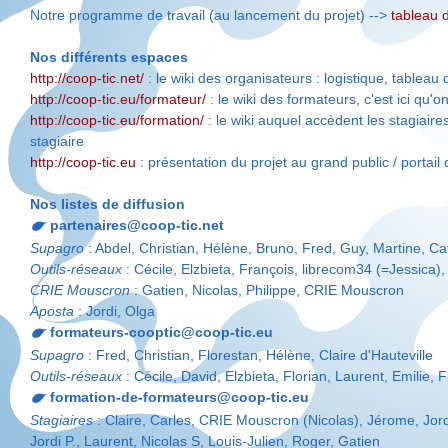
Notre programme de travail (au lancement du projet) -->
tableau 
Nos différents espaces
http://coop-tic.net/
: le wiki des organisateurs : logistique, tableau
http://coop-tic.eu/formateur/
: le wiki des formateurs, c'est ici qu'
http://coop-tic.eu/formation/
: le wiki auquel accèdent les stagiaires
stagiaire
http://coop-tic.eu
: présentation du projet au grand public / portail
Nos listes de diffusion
partenaires@coop-tic.net
Supagro
: Abdel, Christian, Hélène, Bruno, Fred, Guy, Martine, Cat
Outils-réseaux
: Cécile, Elzbieta, François, librecom34 (=Jessica),
CRIE Mouscron
: Gatien, Nicolas, Philippe, CRIE Mouscron
Aposta
: Jordi, Olga
formateurs-cooptic@coop-tic.eu
Supagro
: Fred, Christian, Florestan, Hélène, Claire d'Hauteville
Outils-réseaux
: Cécile, David, Elzbieta, Florian, Laurent, Emilie, 
formation-de-formateurs@coop-tic.eu
Stagiaires
: Claire, Carles, CRIE Mouscron (Nicolas), Jérome, Jordi
Jordi P., Laurent, Nicolas S, Louis-Julien, Roger, Gatien