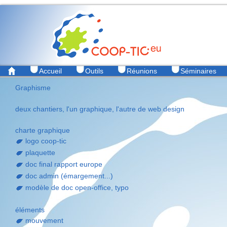
Accueil
Outils
Réunions
Séminaires
Graphisme
deux chantiers, l'un graphique, l'autre de web design
charte graphique
logo coop-tic
plaquette
doc final rapport europe
doc admin (émargement...)
modèle de doc open-office, typo
éléments
mouvement