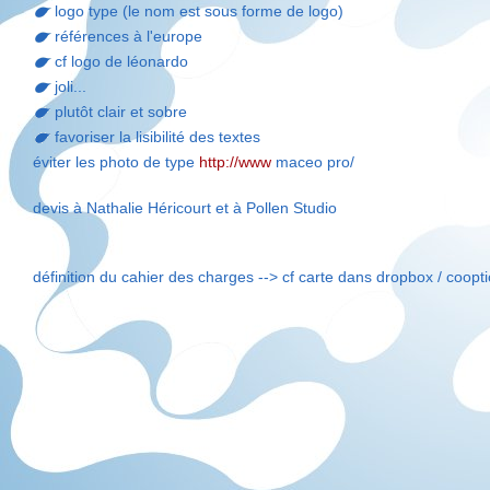
logo type (le nom est sous forme de logo)
références à l'europe
cf logo de léonardo
joli...
plutôt clair et sobre
favoriser la lisibilité des textes
éviter les photo de type
http://www
maceo pro/
devis à Nathalie Héricourt et à Pollen Studio
définition du cahier des charges --> cf carte dans dropbox / coopt